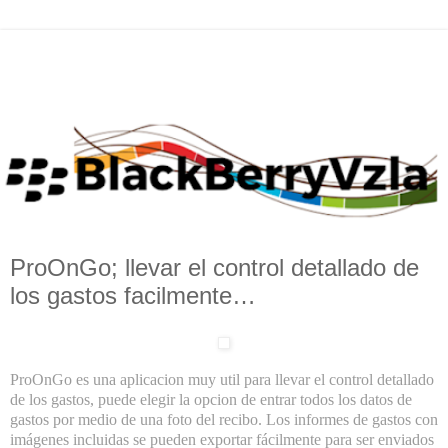
ProOnGo; llevar el control detallado de
los gastos facilmente…
ProOnGo es una aplicacion muy util para llevar el control detallado
de los gastos, puede elegir la opcion de entrar todos los datos de
gastos por medio de una foto del recibo. Los informes de gastos con
imágenes incluidas se pueden exportar fácilmente para ser enviados