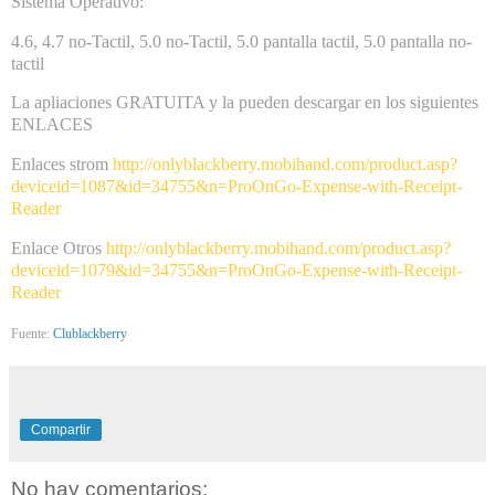
Sistema Operativo:
4.6, 4.7 no-Tactil, 5.0 no-Tactil, 5.0 pantalla tactil, 5.0 pantalla no-
tactil
La apliaciones GRATUITA y la pueden descargar en los siguientes
ENLACES
Enlaces strom
http://onlyblackberry.mobihand.com/product.asp?
deviceid=1087&id=34755&n=ProOnGo-Expense-with-Receipt-
Reader
Enlace Otros
http://onlyblackberry.mobihand.com/product.asp?
deviceid=1079&id=34755&n=ProOnGo-Expense-with-Receipt-
Reader
Fuente:
Clublackberry
Compartir
No hay comentarios: