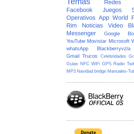
Temas
Redes So
Facebook
Juegos
Operativos
App World
Rim
Noticias
Video
Bl
Messenger
Google
B
YouTube
Movistar
Microsoft
W
whatsApp
Blackberryvzla
Gmail
Trucos
Celebridades
Go
Guias
NFC
WiFi
GPS
Radio
Twi
MP3
Navidad
bridge
Manuales-Tut