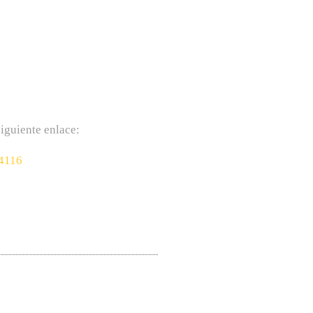
iguiente enlace:
/4116