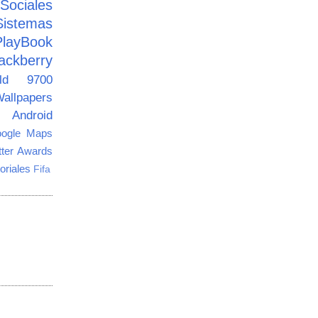
ciales
Sistemas
PlayBook
ackberry
old 9700
allpapers
Android
ogle Maps
tter Awards
oriales
Fifa