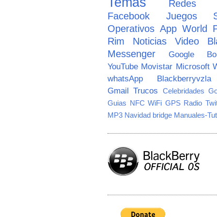
Temas
Redes So
Facebook
Juegos
Operativos
App World
Rim
Noticias
Video
Bl
Messenger
Google
B
YouTube
Movistar
Microsoft
W
whatsApp
Blackberryvzla
Gmail
Trucos
Celebridades
Go
Guias
NFC
WiFi
GPS
Radio
Twi
MP3
Navidad
bridge
Manuales-Tut