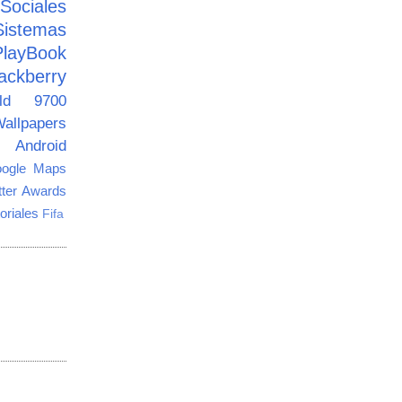
ciales
Sistemas
PlayBook
ackberry
old 9700
allpapers
Android
ogle Maps
tter Awards
oriales
Fifa