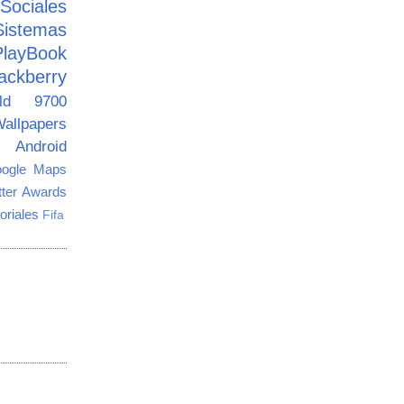
ciales
Sistemas
PlayBook
ackberry
old 9700
allpapers
Android
ogle Maps
tter Awards
oriales
Fifa