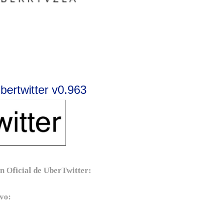
Ubertwitter v0.963
ón Oficial de UberTwitter:
ivo: