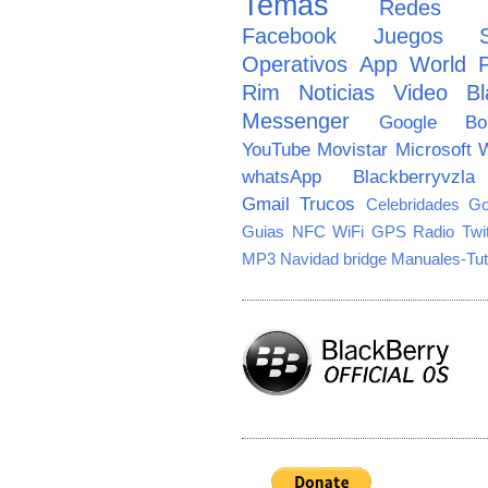
Temas
Redes So
Facebook
Juegos
Operativos
App World
Rim
Noticias
Video
Bl
Messenger
Google
B
YouTube
Movistar
Microsoft
W
whatsApp
Blackberryvzla
Gmail
Trucos
Celebridades
Go
Guias
NFC
WiFi
GPS
Radio
Twi
MP3
Navidad
bridge
Manuales-Tut