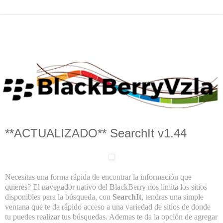
**ACTUALIZADO** SearchIt v1.44
Necesitas una forma rápida de encontrar la información que
quieres? El navegador nativo del BlackBerry nos limita los sitios
disponibles para la búsqueda, con
SearchIt
, tendras una simple
ventana que te da rápido acceso a una variedad de sitios de donde
tu puedes realizar tus búsquedas. Ademas te da la opción de agregar