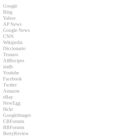
Google
Bing
Yahoo
AP News
Google News
CNN
Wikipedia
Diccionario
Tesauro
AllRecipes
imdb
Youtube
Facebook
Twitter
Amazon
eBay
NewEgg
flickr
GoogleImages
CBForums
BBForums
BerryReview