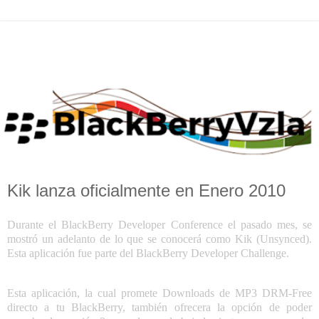
Kik lanza oficialmente en Enero 2010
Durante el BlackBerry Developer Conference el pasado mes, se
mostró un adelanto de lo que se conocerá como Kik (Unsynced).
Esta aplicación fue parte del BlackBerry Developer Challenge.
Esta aplicación, la cual promete Downloads de MP3 DRM-Free
directo a tu BlackBerry, también ofrecera la opción de poder