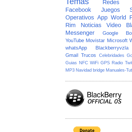
Temas
Redes So
Facebook
Juegos
Operativos
App World
Rim
Noticias
Video
Bl
Messenger
Google
B
YouTube
Movistar
Microsoft
W
whatsApp
Blackberryvzla
Gmail
Trucos
Celebridades
Go
Guias
NFC
WiFi
GPS
Radio
Twi
MP3
Navidad
bridge
Manuales-Tut