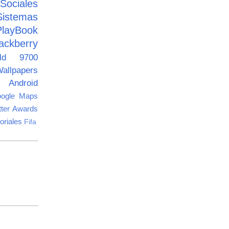
ciales
Sistemas
PlayBook
ackberry
old 9700
allpapers
Android
ogle Maps
tter Awards
oriales
Fifa