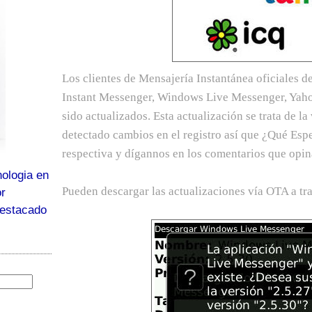
Los clientes de Mensajería Instantánea oficiales 
Instant Messenger, Windows Live Messenger, Yah
sido actualizados. Esta actualización se trata de l
detectado cambios en el registro así que ¿Qué Esp
respectiva y dígannos en los comentarios que opin
ologia en
Pueden descargar las actualizaciones vía OTA a tra
or
destacado