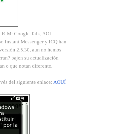
de RIM: Google Talk, AOL
oo Instant Messenger y ICQ han
a versión 2.5.30, aun no hemos
eran? bajen su actualización
an o que notan diferente.
vés del siguiente enlace:
AQUÍ