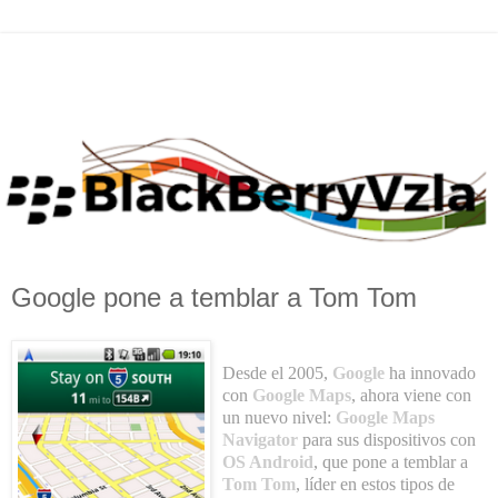
Google pone a temblar a Tom Tom
Desde el 2005,
Google
ha innovado
con
Google Ma
ps
, ahora viene con
un nuevo nivel:
Google Maps
Navigator
para sus dispositivos con
OS Android
, que pone a temblar a
Tom Tom
, líder en estos tipos de