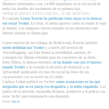
Mantuvo informados a sus 14.000 seguidores en la red social de
todos los detalles del nacimiento de su primera hija.
OPERACIONES ESPACIALES... ¡Y DE HUESOS!
El cantante
Lenny Kravitz ha publicado fotos suyas en la famosa
red social Twitter
.
En éstas, el artista aparece como su madre le trajo
al mundo. Las imágenes fueron tomadas en los momentos más
íntimos durante su última gira.
Como muchos de sus colegas de Hollywood, Kravitz también
siente debilidad por Twitter
y a través del servicio
de
'microblogging', sus fans tienen la posibilidad, además, de
conseguir los últimas entradas para los conciertos de su ídolo.
Paris Hilton, la famosa heredera,
se ha dejado caer por el famoso
mundo Twitter
y
ha tomado la decisión de renunciar a su
'privacidad' publicando en esta red social las fotos de sus
vacacaciones con su novio en el Caribe.
Lindsay Lohan publicó en Twitter
varias acusaciones en las que
aseguraba que su ex pareja era drogadicta y la había engañado
.
Los
padres de la afectada, Samantha Ronson, acudieron a la policía con
estos 'twitts' para interponerla una demanda.
Fuente:
Que.es