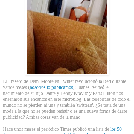
El Trasero de Demi Moore en Twitter revolucionó la Red durante
varios meses (
nosotros lo publicamos
); Juanes 'twitteó' el
nacimiento de su hijo Dante y Lenny Kravitz y Paris Hilton nos
enseñaron sus encantos en este microblog. Las celebrities de todo el
mundo no se pierden ni una y también 'twittean'. ¿Se trata de una
moda a la que no se pueden resistir o es una nueva forma de darse
publicidad? Ambas cosas van de la mano.
Hace unos meses el periódico Times publicó una lista de
los 50