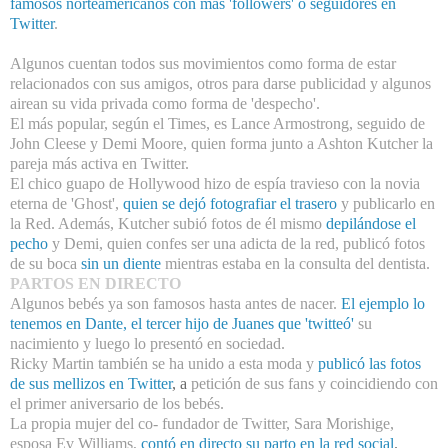
famosos norteamericanos con más 'followers' o seguidores en
Twitter
.
Algunos cuentan todos sus movimientos como forma de estar
relacionados con sus amigos, otros para darse publicidad y algunos
airean su vida privada como forma de 'despecho'.
El más popular, según el Times, es Lance Armostrong, seguido de
John Cleese y Demi Moore, quien forma junto a Ashton Kutcher la
pareja más activa en Twitter.
El chico guapo de Hollywood hizo de espía travieso con la novia
eterna de 'Ghost',
quien se dejó fotografiar el trasero
y publicarlo en
la Red. Además, Kutcher subió fotos de él mismo
depilándose el
pecho
y Demi, quien confes ser una adicta de la red, publicó fotos
de su boca
sin un diente
mientras estaba en la consulta del dentista.
PARTOS EN DIRECTO
Algunos bebés ya son famosos hasta antes de nacer.
El ejemplo lo
tenemos en Dante, el tercer hijo de Juanes que 'twitteó'
su
nacimiento y luego lo presentó en sociedad.
Ricky Martin también se ha unido a esta moda y
publicó las fotos
de sus mellizos en Twitter
, a
petición de sus fans y coincidiendo con
el primer aniversario de los bebés.
La propia mujer del co- fundador de Twitter, Sara Morishige,
esposa Ev Williams,
contó en directo su parto en la red social
.