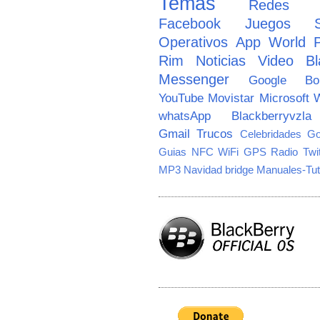
Temas
Redes So
Facebook
Juegos
Operativos
App World
Rim
Noticias
Video
Bl
Messenger
Google
B
YouTube
Movistar
Microsoft
W
whatsApp
Blackberryvzla
Gmail
Trucos
Celebridades
Go
Guias
NFC
WiFi
GPS
Radio
Twi
MP3
Navidad
bridge
Manuales-Tut