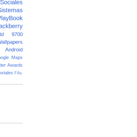
ciales
Sistemas
PlayBook
ackberry
old 9700
allpapers
Android
ogle Maps
tter Awards
oriales
Fifa