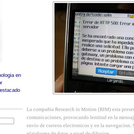
ologia en
or
destacado
La compañia Research in Motion (RIM) esta presen
comunicaciones, provocando lentitud en la mensaj
envio de correos electronicos y en la navegacion
plataforma de datos a nivel de difusion