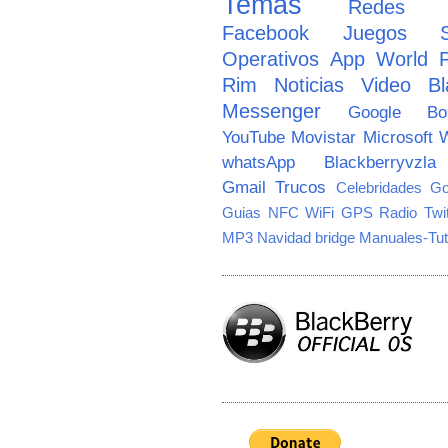
Temas
Redes So
Facebook
Juegos
Operativos
App World
Rim
Noticias
Video
Bl
Messenger
Google
B
YouTube
Movistar
Microsoft
W
whatsApp
Blackberryvzla
Gmail
Trucos
Celebridades
Go
Guias
NFC
WiFi
GPS
Radio
Twi
MP3
Navidad
bridge
Manuales-Tut