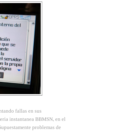
tando fallas en sus
eria instantanea BBMSN, en el
. Supuestamente problemas de