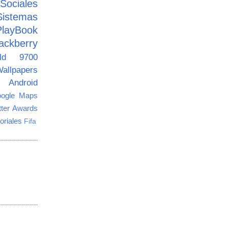
ciales
Sistemas
PlayBook
ackberry
old 9700
allpapers
Android
ogle Maps
tter Awards
oriales
Fifa