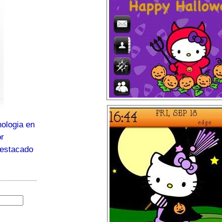
ologia en
or
destacado