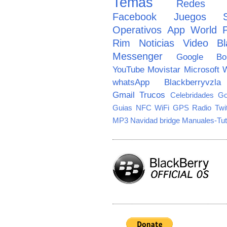
Temas
Redes So
Facebook
Juegos
Operativos
App World
Rim
Noticias
Video
Bl
Messenger
Google
B
YouTube
Movistar
Microsoft
W
whatsApp
Blackberryvzla
Gmail
Trucos
Celebridades
Go
Guias
NFC
WiFi
GPS
Radio
Twi
MP3
Navidad
bridge
Manuales-Tut