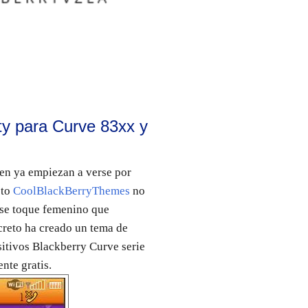
ty para Curve 83xx y
en ya empiezan a verse por
sto
CoolBlackBerryThemes
no
ese toque femenino que
ncreto ha creado un tema de
sitivos Blackberry Curve serie
nte gratis.