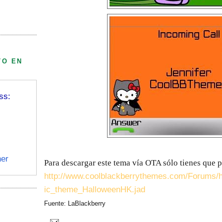
TO EN
ss:
er
Para descargar este tema vía OTA sólo tienes que p
http://www.coolblackberrythemes.com/Forums
ic_theme_HalloweenHK.jad
Fuente: LaBlackberry