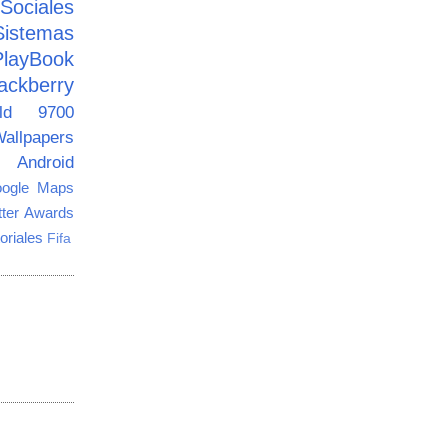
ciales
Sistemas
PlayBook
ackberry
old 9700
allpapers
Android
ogle Maps
tter Awards
oriales
Fifa