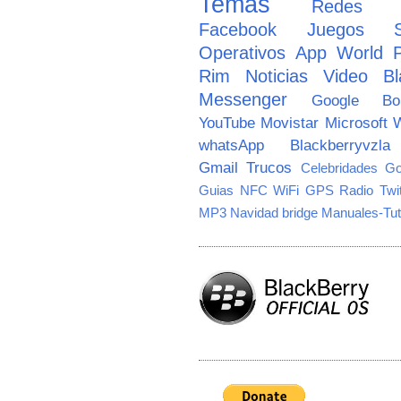
Temas
Redes So
Facebook
Juegos
Operativos
App World
Rim
Noticias
Video
Bl
Messenger
Google
B
YouTube
Movistar
Microsoft
W
whatsApp
Blackberryvzla
Gmail
Trucos
Celebridades
Go
Guias
NFC
WiFi
GPS
Radio
Twi
MP3
Navidad
bridge
Manuales-Tut