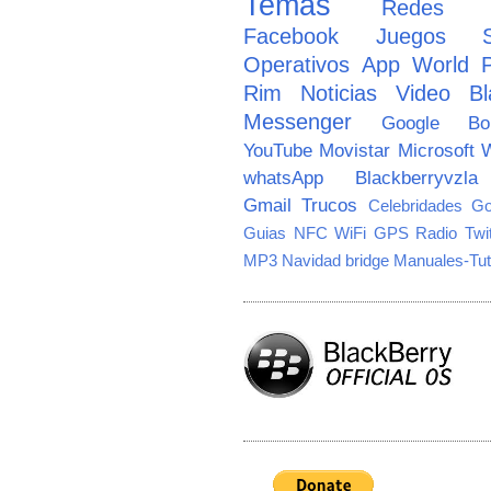
Temas
Redes So
Facebook
Juegos
Operativos
App World
Rim
Noticias
Video
Bl
Messenger
Google
B
YouTube
Movistar
Microsoft
W
whatsApp
Blackberryvzla
Gmail
Trucos
Celebridades
Go
Guias
NFC
WiFi
GPS
Radio
Twi
MP3
Navidad
bridge
Manuales-Tut