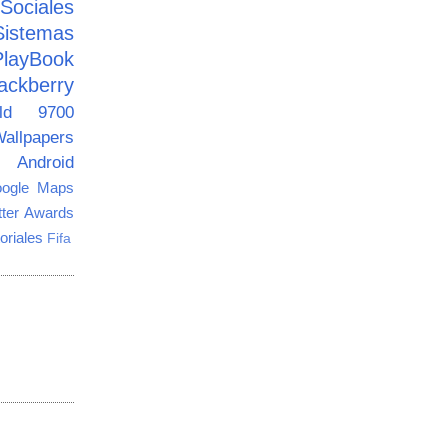
ciales
Sistemas
PlayBook
ackberry
old 9700
allpapers
Android
ogle Maps
tter Awards
oriales
Fifa