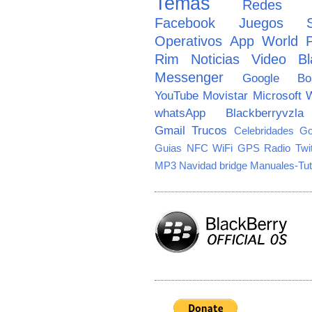
Temas
Redes So
Facebook
Juegos
Operativos
App World
Rim
Noticias
Video
Bl
Messenger
Google
B
YouTube
Movistar
Microsoft
W
whatsApp
Blackberryvzla
Gmail
Trucos
Celebridades
Go
Guias
NFC
WiFi
GPS
Radio
Twi
MP3
Navidad
bridge
Manuales-Tut