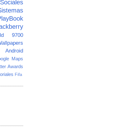
ciales
Sistemas
PlayBook
ackberry
old 9700
allpapers
Android
ogle Maps
tter Awards
oriales
Fifa