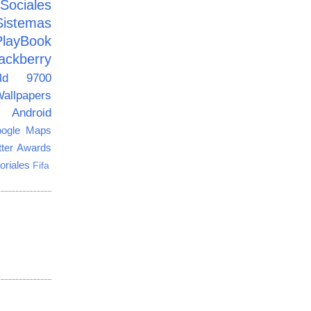
ciales
Sistemas
PlayBook
ackberry
old 9700
allpapers
Android
ogle Maps
tter Awards
oriales
Fifa