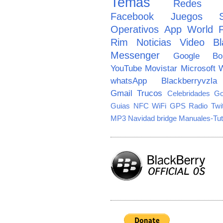
Temas
Redes So
Facebook
Juegos
Operativos
App World
Rim
Noticias
Video
Bl
Messenger
Google
B
YouTube
Movistar
Microsoft
W
whatsApp
Blackberryvzla
Gmail
Trucos
Celebridades
Go
Guias
NFC
WiFi
GPS
Radio
Twi
MP3
Navidad
bridge
Manuales-Tut