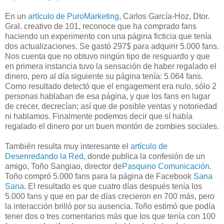
En un
artículo de PuroMarketing
, Carlos García-Hoz, Dtor.
Gral. creativo de 101, reconoce que ha comprado fans
haciendo un experimento con una página ficticia que tenía
dos actualizaciones. Se gastó 297$ para adquirir 5.000 fans.
Nos cuenta que no obtuvo ningún tipo de resguardo y que
en primera instancia tuvo la sensación de haber regalado el
dinero, pero al día siguiente su página tenía: 5.064 fans.
Como resultado detectó que el engagement era nulo, sólo 2
personas hablaban de esa página, y que los fans en lugar
de crecer, decrecían; así que de posible ventas y notoriedad
ni hablamos. Finalmente podemos decir que sí había
regalado el dinero por un buen montón de zombies sociales.
También resulta muy interesante el
artículo de
Desenredando la Red
, donde publica la confesión de un
amigo, Toño Sangiao, director de
Pasquino Comunicación
.
Toño compró 5.000 fans para la página de Facebook
Sana
Sana
. El resultado es que cuatro días después tenía los
5.000 fans y que en par de días crecieron en 700 más, pero
la interacción brilló por su ausencia. Toño estimó que podía
tener dos o tres comentarios más que los que tenía con 100