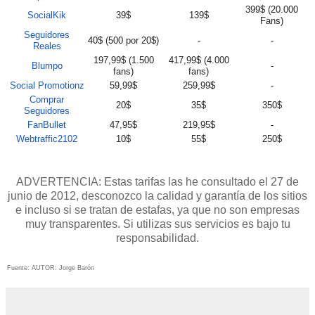
399$ (20.000
SocialKik
39$
139$
Fans)
Seguidores
40$ (500 por 20$)
-
-
Reales
197,99$ (1.500
417,99$ (4.000
Blumpo
-
fans)
fans)
Social Promotionz
59,99$
259,99$
-
Comprar
20$
35$
350$
Seguidores
FanBullet
47,95$
219,95$
-
Webtraffic2102
10$
55$
250$
ADVERTENCIA: Estas tarifas las he consultado el 27 de
junio de 2012, desconozco la calidad y garantía de los sitios
e incluso si se tratan de estafas, ya que no son empresas
muy transparentes. Si utilizas sus servicios es bajo tu
responsabilidad.
Fuente: AUTOR: Jorge Barón