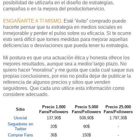
posibilidad de utilizarla en el diseño de estrategias,
campañas o en la mejora del producto/servicio.
ENGAÑARTE A TI MISMO.
Esté “éxito” comprado puede
hacerte pensar que tu estrategia en medios sociales es
inmejorable y perder el pulso sobre su eficacia. Si te ocurre
esto será difícil que tomes medidas para mejorar aquellas
deficiencias o desviaciones que pueda tener tu estrategia.
Mi postura es que una actuación ética y honesta ofrece los
mejores resultados, aunque sea a medio/ largo plazo. No
quiero hacer “moralina” y me gusta que cada cual saque sus
propias conclusiones, por eso no podía dejar de publicar la
referencia de algunos precios y sitios que venden
seguidores. Que cada uno utilice esta información como
considere adecuado.
Precio 1.000
Precio 5.000
Precio 25.000
Sitio
Fans/Followers
Fans/Followers
Fans/Followers
Usocial
137,90$
508,90$
1.797,30$
Seguidores en
20$
90$
-
Twitter
Comprar Fans
36$
150$
-