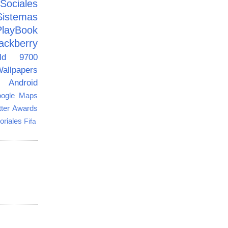
ciales
Sistemas
PlayBook
ackberry
old 9700
allpapers
Android
ogle Maps
tter Awards
oriales
Fifa