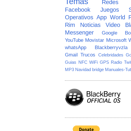
Temas
Redes So
Facebook
Juegos
Operativos
App World
Rim
Noticias
Video
Bl
Messenger
Google
B
YouTube
Movistar
Microsoft
W
whatsApp
Blackberryvzla
Gmail
Trucos
Celebridades
Go
Guias
NFC
WiFi
GPS
Radio
Twi
MP3
Navidad
bridge
Manuales-Tut