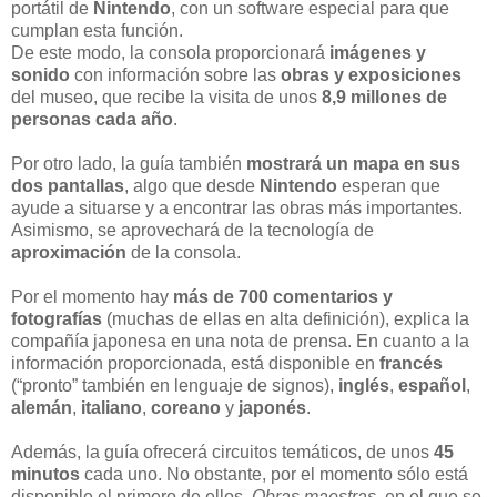
portátil de
Nintendo
, con un software especial para que
cumplan esta función.
De este modo, la consola proporcionará
imágenes y
sonido
con información sobre las
obras y exposiciones
del museo, que recibe la visita de unos
8,9 millones de
personas cada año
.
Por otro lado, la guía también
mostrará un mapa en sus
dos pantallas
, algo que desde
Nintendo
esperan que
ayude a situarse y a encontrar las obras más importantes.
Asimismo, se aprovechará de la tecnología de
aproximación
de la consola.
Por el momento hay
más de 700 comentarios y
fotografías
(muchas de ellas en alta definición), explica la
compañía japonesa en una nota de prensa. En cuanto a la
información proporcionada, está disponible en
francés
(“pronto” también en lenguaje de signos),
inglés
,
español
,
alemán
,
italiano
,
coreano
y
japonés
.
Además, la guía ofrecerá circuitos temáticos, de unos
45
minutos
cada uno. No obstante, por el momento sólo está
disponible el primero de ellos,
Obras maestras
, en el que se