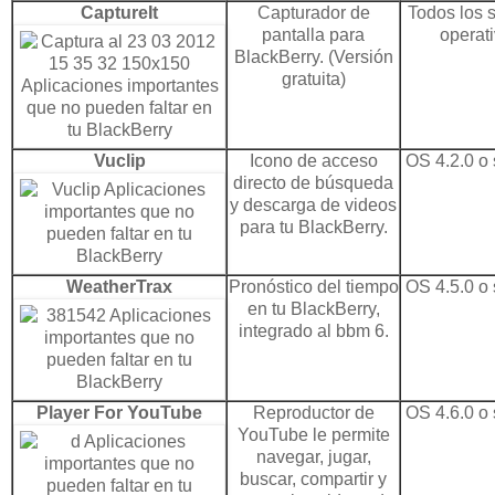
CaptureIt
Capturador de
Todos los 
pantalla para
operati
BlackBerry. (Versión
gratuita)
Vuclip
Icono de acceso
OS 4.2.0 o 
directo
de búsqueda
y
descarga
de videos
para tu BlackBerry.
WeatherTrax
Pronóstico del tiempo
OS 4.5.0 o 
en tu BlackBerry,
integrado al bbm 6.
Player For YouTube
Reproductor de
OS 4.6.0 o 
YouTube le permite
navegar, jugar,
buscar, compartir y