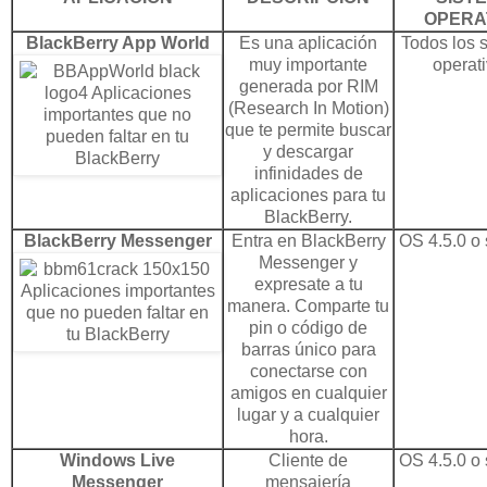
OPERA
BlackBerry
App World
Es una aplicación
Todos los 
muy importante
operati
generada por RIM
(Research In Motion)
que te permite buscar
y
descargar
infinidades de
aplicaciones para tu
BlackBerry.
BlackBerry Messenger
Entra en BlackBerry
OS 4.5.0 o 
Messenger y
expresate a tu
manera. Comparte tu
pin o código de
barras único para
conectarse con
amigos en cualquier
lugar y a cualquier
hora.
Windows Live
Cliente
de
OS 4.5.0 o 
Messenger
mensajería