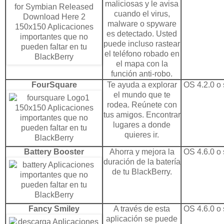
maliciosas y le avisa
cuando el virus,
malware o spyware
es detectado. Usted
puede incluso rastear
el teléfono robado en
el mapa con la
función anti-robo.
FourSquare
Te ayuda a explorar
OS 4.2.0 o 
el mundo que te
rodea. Reúnete con
tus amigos. Encontrar
lugares a donde
quieres ir.
Battery Booster
Ahorra y mejora la
OS 4.6.0 o 
duración de la batería
de tu BlackBerry.
Fancy Smiley
A través de esta
OS 4.6.0 o 
aplicación se puede