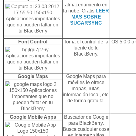
almacenamiento en
la nube. Gratis!
LEER
MAS SOBRE
SUGARSYNC
Font Control
Toma el control de la
OS 5.0.0 o 
fuente de tu
BlackBerry.
Google Maps
Google Maps para
móviles le ofrece
mapas, rutas,
información local, etc.
de forma gratuita.
Google Mobile Apps
Buscador
de Google
para BlackBerry.
Busca cualquier cosa
en internet: sitios