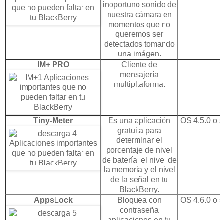
inoportuno sonido de
nuestra cámara en
momentos que no
queremos ser
detectados tomando
una imágen.
IM+ PRO
Cliente de
mensajería
multipltaforma.
Tiny-Meter
Es una aplicación
OS 4.5.0 o 
gratuita para
determinar el
porcentaje de nivel
de batería, el nivel de
la memoria y el nivel
de la señal en tu
BlackBerry.
AppsLock
Bloquea con
OS 4.6.0 o 
contraseña
aplicaciones en tu