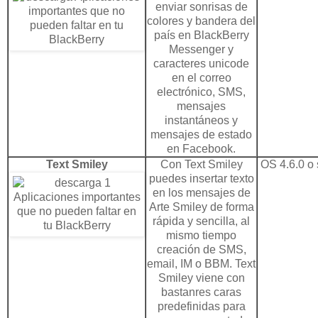
enviar sonrisas de
colores y bandera del
país en
BlackBerry
Messenger
y
caracteres unicode
en el correo
electrónico, SMS,
mensajes
instantáneos y
mensajes de estado
en Facebook.
Text Smiley
Con Text Smiley
OS 4.6.0 o 
puedes insertar texto
en los mensajes de
Arte Smiley de forma
rápida y sencilla, al
mismo tiempo
creación de SMS,
email, IM o BBM. Text
Smiley viene con
bastanres caras
predefinidas para