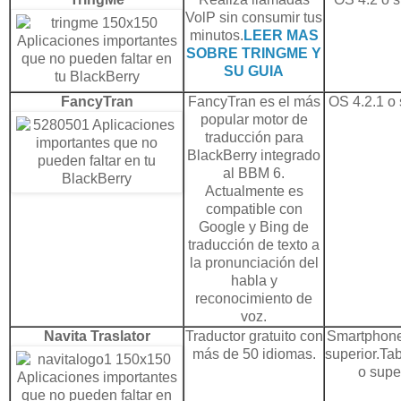
VolP sin consumir tus
minutos.
LEER MAS
SOBRE TRINGME Y
SU GUIA
FancyTran
FancyTran es el más
OS 4.2.1 o 
popular motor de
traducción para
BlackBerry integrado
al BBM 6.
Actualmente es
compatible con
Google y Bing de
traducción de texto a
la pronunciación del
habla y
reconocimiento de
voz.
Navita Traslator
Traductor gratuito con
Smartphone:
más de 50 idiomas.
superior.Tab
o super