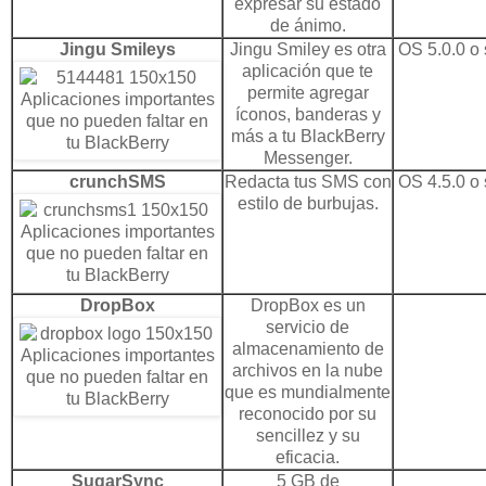
expresar su estado
de ánimo.
Jingu Smileys
Jingu Smiley es otra
OS 5.0.0 o 
aplicación que te
permite agregar
íconos, banderas y
más a tu BlackBerry
Messenger.
crunchSMS
Redacta tus SMS con
OS 4.5.0 o 
estilo de burbujas.
DropBox
DropBox es un
servicio de
almacenamiento de
archivos en la nube
que es mundialmente
reconocido por su
sencillez y su
eficacia.
SugarSync
5 GB de