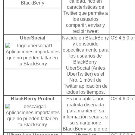
calidad, rico en
características de
Twitter que permite a
los
usuarios
compartir, enviar y
recibir tweet
UberSocial
Nacido en BlackBerry
OS 4.5.0 o 
y construido
específicamente para
los usuarios de
BlackBerry,
UberSocial (Antes
UberTwitter) es el
Nro. 1 móvil de
Twitter aplicación de
todos los tiempos.
BlackBerry Protect
Es una aplicación
OS 4.6.0 o 
gratuita diseñada
para mantener su
información segura si
su smartphone
BlackBerry se pierde.