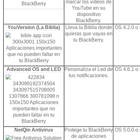
marcar los videos de
YouTube en su
dispositivo
BlackBerry.
YouVersion (La Biblia)
Lleva la Biblia donde
OS 4.2.0 o 
quieras que vayas en
tu BlackBerry.
Advanced OS and LED
Personaliza el Led de
OS 4.6.1 o 
tus notificaciones.
NetQin Antivirus
Protege tu BlackBerry
OS 5.0.0 o 
de aplicaciones