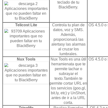
teclado de tu
BlackBerry.
Telicost Lite
Controla tu plan de
OS 4.5.0 o 
datos, voz y SMS.
Además,
proporcionará las
alertasy las alarmas
al cruzar los
lumbrales.
Nux Tools
Nux Tools es una útil
OS 4.5.0 o 
herramienata que te
permite tachar o
subrayar el
texto.También te
permite cortar URL en
los servicios (goo.gl,
bit.ly, etc) y UnShort,
antes de ir a la URL
corta.
TringMe
Realiza llamadas
OS 4.2 o s