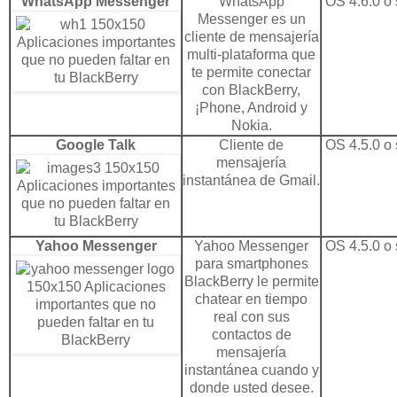
WhatsApp Messenger
WhatsApp
OS 4.6.0 o 
Messenger es un
cliente de mensajería
multi-plataforma que
te permite conectar
con BlackBerry,
¡Phone, Android y
Nokia.
Google Talk
Cliente de
OS 4.5.0 o 
mensajería
instantánea de Gmail.
Yahoo Messenger
Yahoo Messenger
OS 4.5.0 o 
para smartphones
BlackBerry le permite
chatear en tiempo
real con sus
contactos de
mensajería
instantánea cuando y
donde usted desee.