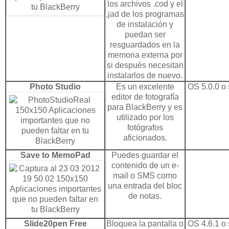
los archivos .cod y el
.jad de los programas
de instalación y
puedan ser
resguardados en la
memoria externa por
si después necesitan
instalarlos de nuevo.
Photo Studio
Es un excelente
OS 5.0.0 o 
editor de fotografía
para BlackBerry y es
utilizado por los
fotógrafos
aficionados.
Save to MemoPad
Puedes guardar el
contenido de un e-
mail o SMS como
una entrada del bloc
de notas.
Slide20pen Free
Bloquea la pantalla o
OS 4.6.1 o 