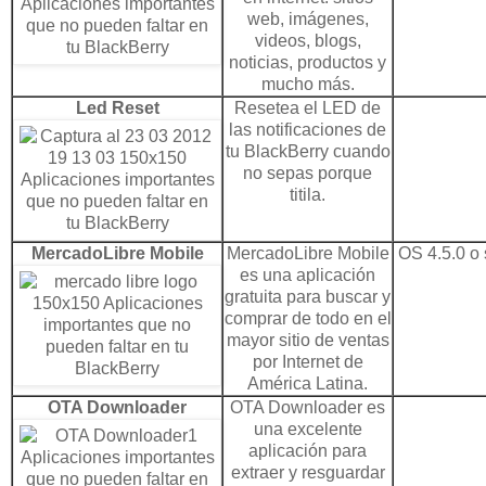
web, imágenes,
videos, blogs,
noticias, productos y
mucho más.
Led Reset
Resetea el LED de
las notificaciones de
tu BlackBerry cuando
no sepas porque
titila.
MercadoLibre
Mobile
MercadoLibre Mobile
OS 4.5.0 o 
es una aplicación
gratuita para buscar y
comprar de todo en el
mayor sitio de
ventas
por Internet
de
América Latina.
OTA Downloader
OTA Downloader es
una excelente
aplicación para
extraer y resguardar