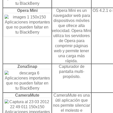
Opera
Mini
Opera Mini es un
OS 4.2.1 o 
navegador web para
dispositivos móviles
que ofrece alta
velocidad. Opera Mini
utiliza los servidores
de Opera para
comprimir páginas
web y permite tener
una carga más
rápida.
ZonaSnap
Capturador de
pantalla multi-
propósito.
CameraMute
CameraMute es una
útil aplicación que
nos permite silenciar
el molesto e