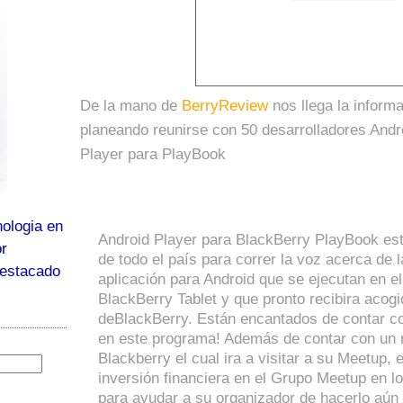
De la mano de
BerryReview
nos llega la inform
planeando reunirse con 50 desarrolladores Andr
Player para PlayBook
ologia en
Android Player para BlackBerry PlayBook es
or
de todo el país para correr la voz acerca de 
destacado
aplicación para Android que se ejecutan en e
BlackBerry Tablet y que pronto recibira acog
deBlackBerry. Están encantados de contar co
en este programa! Además de contar con un r
Blackberry el cual ira a visitar a su Meetup,
inversión financiera en el Grupo Meetup en 
para ayudar a su organizador de hacerlo aún