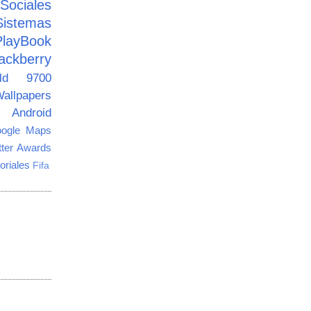
ciales
Sistemas
PlayBook
ackberry
old 9700
allpapers
Android
ogle Maps
tter Awards
oriales
Fifa