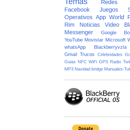
Temas
Redes So
Facebook
Juegos
Operativos
App World
Rim
Noticias
Video
Bl
Messenger
Google
B
YouTube
Movistar
Microsoft
W
whatsApp
Blackberryvzla
Gmail
Trucos
Celebridades
Go
Guias
NFC
WiFi
GPS
Radio
Twi
MP3
Navidad
bridge
Manuales-Tut