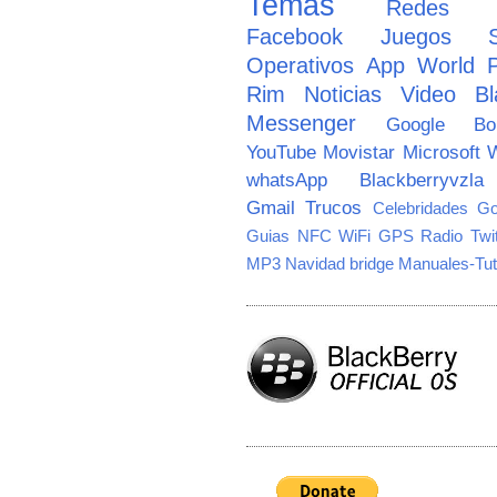
Temas
Redes So
Facebook
Juegos
Operativos
App World
Rim
Noticias
Video
Bl
Messenger
Google
B
YouTube
Movistar
Microsoft
W
whatsApp
Blackberryvzla
Gmail
Trucos
Celebridades
Go
Guias
NFC
WiFi
GPS
Radio
Twi
MP3
Navidad
bridge
Manuales-Tut