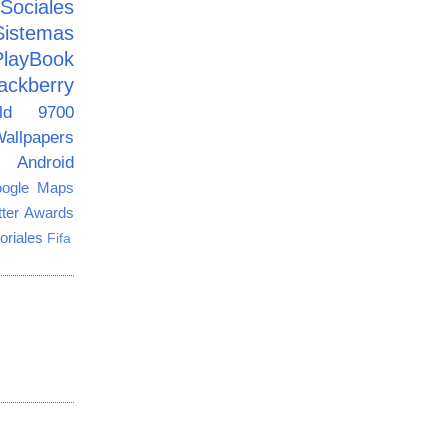
ciales
Sistemas
PlayBook
ackberry
old 9700
allpapers
Android
ogle Maps
tter Awards
oriales
Fifa