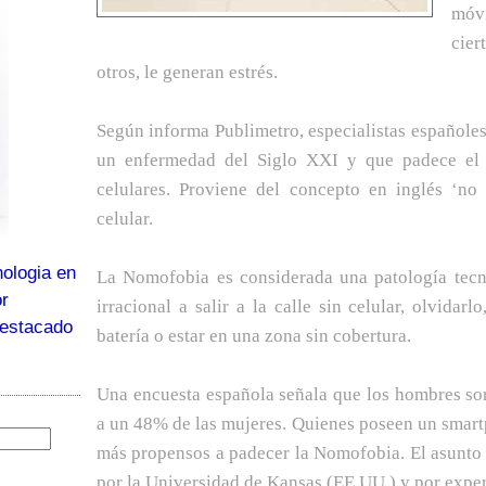
móvi
cier
otros, le generan estrés.
Según informa
Publimetro
, especialistas españole
un enfermedad del Siglo XXI y que padece el 
celulares. Proviene del concepto en inglés ‘no 
celular.
ologia en
La Nomofobia es considerada una patología tecn
or
irracional a salir a la calle sin celular, olvidar
destacado
batería o estar en una zona sin cobertura.
Una encuesta española señala que los hombres so
a un 48% de las mujeres. Quienes poseen un smartp
más propensos a padecer la Nomofobia. El asunto
por la
Universidad de Kansas
(EE.UU.) y por exper