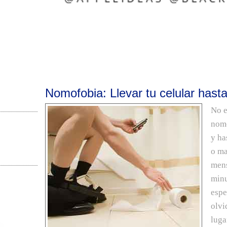
Nomofobia: Llevar tu celular hast
No e
nomo
y ha
o ma
mens
minu
espe
olvi
luga