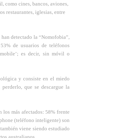
l, como cines, bancos, aviones,
tos restaurantes, iglesias, entre
s han detectado la “
Nomofobia
”,
53% de usuarios de teléfonos
mobile’; es decir, sin móvil o
ológica y consiste en el miedo
lo, perderlo, que se descargue la
n los más afectados: 58% frente
hone (teléfono inteligente) son
 también viene siendo estudiado
tos australianos.