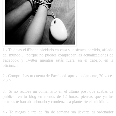
1.- Te dejas el iPhone olvidado en casa y te sientes perdido, aislado
del mundo… porque no puedes comprobar las actualizaciones de
Facebook y Twitter mientras estás fuera, en el trabajo, en la
oficina…
2.- Compruebas tu cuenta de Facebook aproximadamente, 20 veces
al día.
3.- Si no recibes un comentario en el último post que acabas de
publicar en tu blog en menos de 12 horas, piensas que ya tus
lectores te han abandonado y comienzas a plantearte el suicidio…
4.- Te niegas a irte de fin de semana sin llevarte tu ordenador