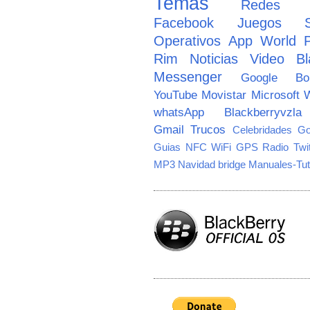
Temas
Redes So
Facebook
Juegos
Operativos
App World
Rim
Noticias
Video
Bl
Messenger
Google
B
YouTube
Movistar
Microsoft
W
whatsApp
Blackberryvzla
Gmail
Trucos
Celebridades
Go
Guias
NFC
WiFi
GPS
Radio
Twi
MP3
Navidad
bridge
Manuales-Tut