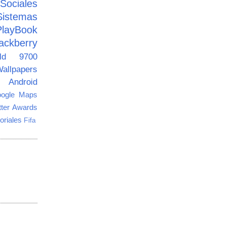
ciales
Sistemas
PlayBook
ackberry
old 9700
allpapers
Android
ogle Maps
tter Awards
oriales
Fifa