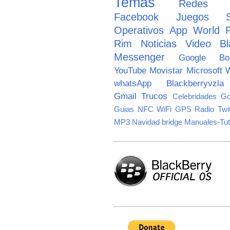
Temas
Redes So
Facebook
Juegos
Operativos
App World
Rim
Noticias
Video
Bl
Messenger
Google
B
YouTube
Movistar
Microsoft
W
whatsApp
Blackberryvzla
Gmail
Trucos
Celebridades
Go
Guias
NFC
WiFi
GPS
Radio
Twi
MP3
Navidad
bridge
Manuales-Tut