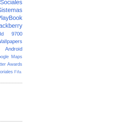
ciales
Sistemas
PlayBook
ackberry
old 9700
allpapers
Android
ogle Maps
tter Awards
oriales
Fifa