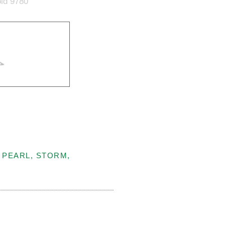
old 9780
 PEARL, STORM,