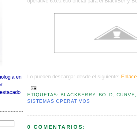
operativo 6.0.0.600 oficial para el BlackBerry B
Lo pueden descargar desde el siguiente:
Enlace
ologia en
or
destacado
ETIQUETAS: BLACKBERRY, BOLD, CURVE,
SISTEMAS OPERATIVOS
0 COMENTARIOS: