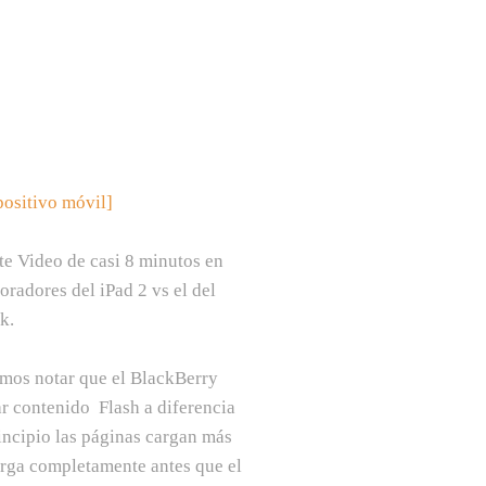
positivo móvil
]
te Video de casi 8 minutos en
radores del iPad 2 vs el del
k.
demos notar que el BlackBerry
r contenido Flash a diferencia
incipio las páginas cargan más
carga completamente antes que el