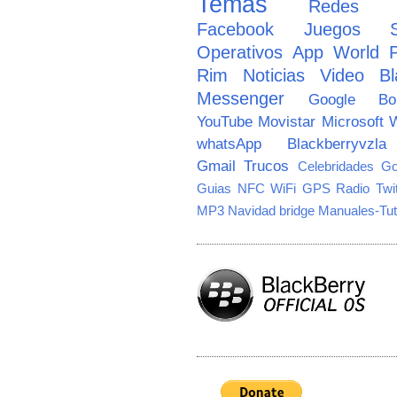
Temas
Redes So
Facebook
Juegos
Operativos
App World
Rim
Noticias
Video
Bl
Messenger
Google
B
YouTube
Movistar
Microsoft
W
whatsApp
Blackberryvzla
Gmail
Trucos
Celebridades
Go
Guias
NFC
WiFi
GPS
Radio
Twi
MP3
Navidad
bridge
Manuales-Tut