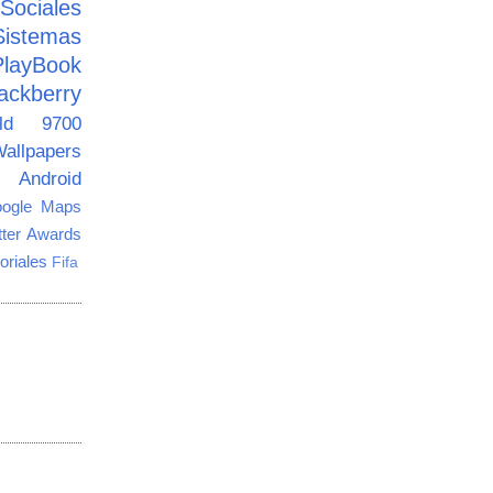
ciales
Sistemas
PlayBook
ackberry
old 9700
allpapers
Android
ogle Maps
tter Awards
oriales
Fifa