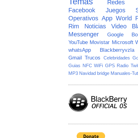
Temas
Redes So
Facebook
Juegos
Operativos
App World
Rim
Noticias
Video
Bl
Messenger
Google
B
YouTube
Movistar
Microsoft
W
whatsApp
Blackberryvzla
Gmail
Trucos
Celebridades
Go
Guias
NFC
WiFi
GPS
Radio
Twi
MP3
Navidad
bridge
Manuales-Tut