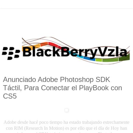
Anunciado Adobe Photoshop SDK
Táctil, Para Conectar el PlayBook con
CS5
Adobe desde hacé poco tiempo ha estado trabajando estrechamente
con RIM (Research In Motion) es por ello que el día de Hoy han