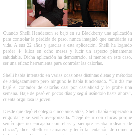
Cuando Shelli Henderson se bajó en su Blackberry una aplicación
para controlar la pérdida de peso, nunca imaginó que cambiaría su
vida. A sus 22 años y gracias a esta aplicación, Shelli ha logrado
perder 44 kilos en ocho meses y lucir un aspecto plenamente
saludable. Dicha aplicación ha demostrado, al menos en este caso,
ser una eficaz herramienta para controlar las calorías.
Shelli había intentado en varias ocasiones distintas dietas y métodos
de adelgazamiento pero ninguno le había funcionado. "Un día me
bajé el contador de calorías casi por casualidad y lo probé una
semana. Baje de pesó en pocos días y seguí usándolo hasta ahora",
cuenta orgullosa la joven.
Desde que dejó el colegio cinco años atrás, Shelli había empezado a
engordar y se sentía avergonzada. "Dejé de ir con chicas porque
sentía que no encajaba con ellas y siempre estaba rodeada de
chicos", dice. Shelli es camarera y tenía la tentación de comer a