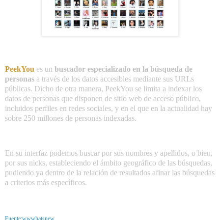
PeekYou
es un
buscador especializado en la búsqueda de
personas
a través de los datos accesibles mediante sus URLs
públicas. Dicho de otra manera, PeekYou se limita a indexar los
datos de personas que disponen de sitio web de acceso público,
incluidos perfiles en redes sociales, y en el que en la actualidad hay
sobre 250 millones de personas indexadas.
En su interfaz podemos buscar por sus nombres y apellidos, o bien,
por sus nicks, estableciendo el ámbito geográfico de las búsquedas,
pudiendo ya dentro de la relación de resultados afinar las búsquedas
a criterios más específicos.
Fuente:wwwhatsnew