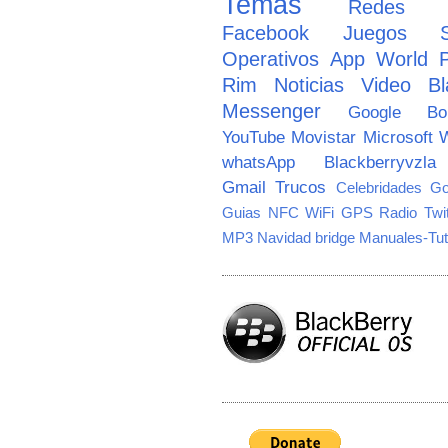
Temas
Redes So
Facebook
Juegos
Operativos
App World
Rim
Noticias
Video
Bl
Messenger
Google
B
YouTube
Movistar
Microsoft
W
whatsApp
Blackberryvzla
Gmail
Trucos
Celebridades
Go
Guias
NFC
WiFi
GPS
Radio
Twi
MP3
Navidad
bridge
Manuales-Tut