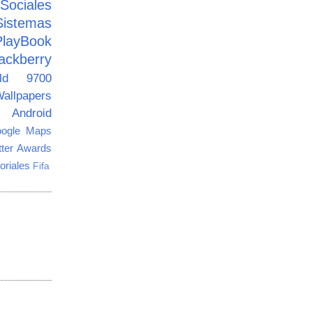
ciales
Sistemas
PlayBook
ackberry
old 9700
allpapers
Android
ogle Maps
tter Awards
oriales
Fifa