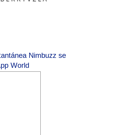
nstantánea Nimbuzz se
 App World