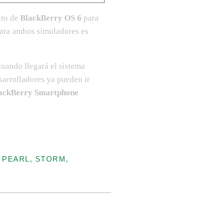
nto de
BlackBerry OS 6
para
 para ambos simuladores es
cuando llegará el sistema
sarrolladores ya pueden ir
ackBerry Smartphone
 PEARL, STORM,