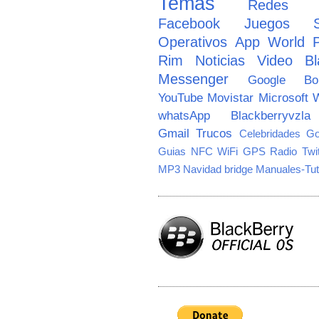
Temas
Redes So
Facebook
Juegos
Operativos
App World
Rim
Noticias
Video
Bl
Messenger
Google
B
YouTube
Movistar
Microsoft
W
whatsApp
Blackberryvzla
Gmail
Trucos
Celebridades
Go
Guias
NFC
WiFi
GPS
Radio
Twi
MP3
Navidad
bridge
Manuales-Tut