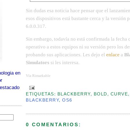
Sin dudas esa noticia hace pensar que el lanzamie
esos dispositivos está bastante cerca y la versión
6.0.0.317.
Sin embargo, todavía no está confirmada la fecha 
operativo a estos equipos ni su versión pero los de
probando sus aplicaciones. Les dejo el
enlace
a
Bl
Simulators
si les interesa.
ologia en
Vía
Rimarkable
or
destacado
ETIQUETAS: BLACKBERRY, BOLD, CURVE,
BLACKBERRY
,
OS6
0 COMENTARIOS: