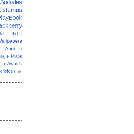
ciales
Sistemas
PlayBook
ackberry
old 9700
allpapers
Android
ogle Maps
tter Awards
oriales
Fifa