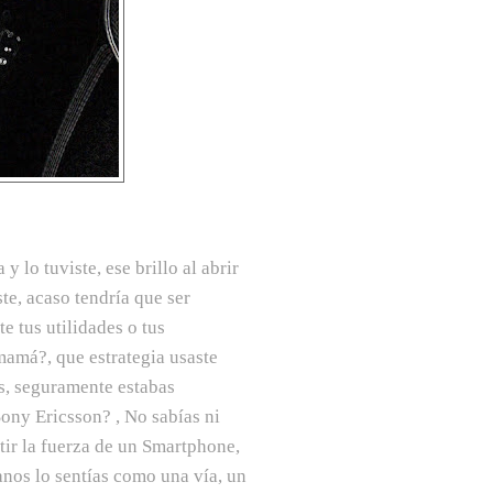
y lo tuviste, ese brillo al abrir
ste, acaso tendría que ser
 tus utilidades o tus
 mamá?, que estrategia usaste
es, seguramente estabas
ony Ericsson? , No sabías ni
tir la fuerza de un Smartphone,
anos lo sentías como una vía, un