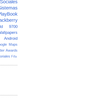
ciales
Sistemas
PlayBook
ackberry
old 9700
allpapers
Android
ogle Maps
tter Awards
oriales
Fifa