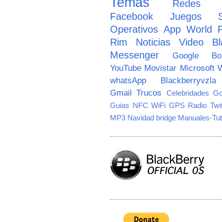
Temas
Redes So
Facebook
Juegos
Operativos
App World
Rim
Noticias
Video
Bl
Messenger
Google
B
YouTube
Movistar
Microsoft
W
whatsApp
Blackberryvzla
Gmail
Trucos
Celebridades
Go
Guias
NFC
WiFi
GPS
Radio
Twi
MP3
Navidad
bridge
Manuales-Tut