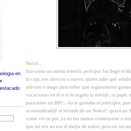
Nació...
Era como un sueño tenerlo, pero por fin llegó el día 
ologia en
la caja, ese olorcito a nuevo, quien sabe qué vendi
or
adivino o mago para saber que seguramente gastaste
destacado
vacaciones en él o te lo regalo tu novi@, tu papá,
para tener un BB?... no te gustaba al principio, pu
acostumbrad@ al teclado de un Nokia?, quizá un S
como ver tu pin, ya en tus manos comenzaste a sen
que tal vez no era el mejor de todos, pero en tus m