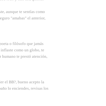
ste, aunque te sentías como
eguro "amabas" el anterior,
 poeta o filósofo que jamás
e inflaste como un globo, te
er humano te prestó atención,
der el BB?, bueno acepto la
baño lo enciendes, revisas los