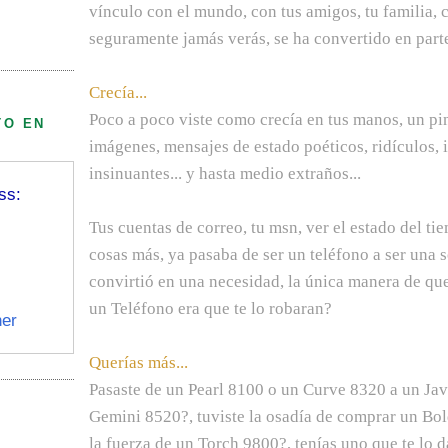
vínculo con el mundo, con tus amigos, tu familia,
seguramente jamás verás, se ha convertido en parte
Crecía...
Poco a poco viste como crecía en tus manos, un pin
TO EN
imágenes, mensajes de estado poéticos, ridículos, i
insinuantes... y hasta medio extraños...
ss:
Tus cuentas de correo, tu msn, ver el estado del ti
cosas más, ya pasaba de ser un teléfono a ser una 
convirtió en una necesidad, la única manera de que
un Teléfono era que te lo robaran?
er
Querías más...
Pasaste de un Pearl 8100 o un Curve 8320 a un Ja
Gemini 8520?, tuviste la osadía de comprar un Bold
la fuerza de un Torch 9800?, tenías uno que te lo d