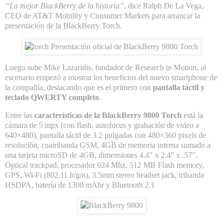
“La mejor BlackBerry de la historia”
, dice Ralph De La Vega,
CEO de AT&T Mobility y Consumer Markets para arrancar la
presentación de la
BlackBerry Torch
.
Luego sube Mike Lazaridis, fundador de Research in Motion, al
escenario empezó a mostrar los beneficios del nuevo smartphone de
la compañía, destacando que es el primero con
pantalla táctil y
teclado QWERTY completo
.
Entre las
características de la BlackBerry 9800 Torch
está la
cámara de 5 mpx (con flash, autofocus y grabación de video a
640×480), pantalla táctil de 3.2 pulgadas con 480×360 pixels de
resolución, cuatribanda GSM, 4GB de memoria interna sumado a
una tarjeta microSD de 4GB, dimensiones 4.4″ x 2.4″ x .57″,
Optical trackpad, procesador 624 Mhz, 512 MB Flash memory,
GPS, Wi-Fi (802.11 b/g/n), 3.5mm stereo headset jack, tribanda
HSDPA, batería de 1300 mAhr y Bluetooth 2.1