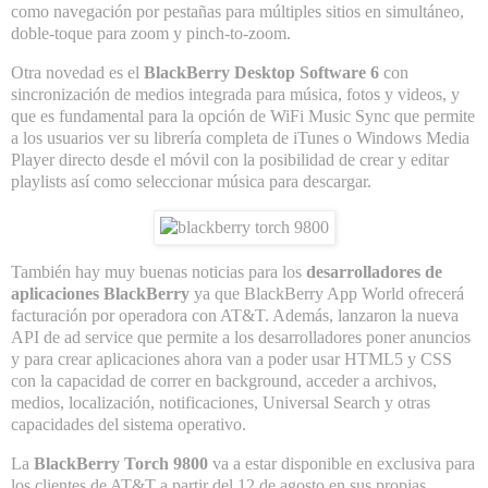
como navegación por pestañas para múltiples sitios en simultáneo,
doble-toque para zoom y pinch-to-zoom.
Otra novedad es el
BlackBerry Desktop Software 6
con
sincronización de medios integrada para música, fotos y videos, y
que es fundamental para la opción de WiFi Music Sync que permite
a los usuarios ver su librería completa de iTunes o Windows Media
Player directo desde el móvil con la posibilidad de crear y editar
playlists así como seleccionar música para descargar.
También hay muy buenas noticias para los
desarrolladores de
aplicaciones BlackBerry
ya que BlackBerry App World ofrecerá
facturación por operadora con AT&T. Además, lanzaron la nueva
API de ad service que permite a los desarrolladores poner anuncios
y para crear aplicaciones ahora van a poder usar HTML5 y CSS
con la capacidad de correr en background, acceder a archivos,
medios, localización, notificaciones, Universal Search y otras
capacidades del sistema operativo.
La
BlackBerry Torch 9800
va a estar disponible en exclusiva para
los clientes de AT&T a partir del 12 de agosto en sus propias