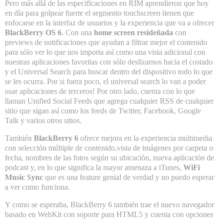
Pero más allá de las especificaciones en RIM aprendieron que hoy
en día para golpear fuerte el segmento touchscreen tienen que
enfocarse en la interfaz de usuarios y la experiencia que va a ofrecer
BlackBerry OS 6
. Con una
home screen resideñada
con
previews de notificaciones que ayudan a filtrar mejor el contenido
para sólo ver lo que nos importa así como una vista adicional con
nuestras aplicaciones favoritas con sólo deslizarnos hacia el costado
y el Universal Search para buscar dentro del dispositivo todo lo que
se les ocurra. Por si fuera poco, el universal search lo van a poder
usar aplicaciones de terceros! Por otro lado, cuenta con lo que
llaman Unified Social Feeds que agrega cualquier RSS de cualquier
sitio que sigan así como los feeds de Twitter, Facebook, Google
Talk y varios otros sitios.
También
BlackBerry 6
ofrece mejora en la experiencia multimedia
con selección múltiple de contenido,vista de imágenes por carpeta o
fecha, nombres de las fotos según su ubicación, nueva aplicación de
podcast y, en lo que significa la mayor amenaza a iTunes,
WiFi
Music Sync
que es una feature genial de verdad y no puedo esperar
a ver como funciona.
Y como se esperaba, BlackBerry 6 también trae el nuevo navegador
basado en WebKit con soporte para HTML5 y cuenta con opciones