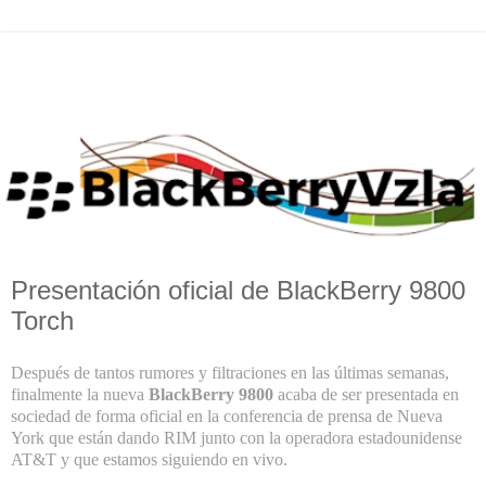
Presentación oficial de BlackBerry 9800
Torch
Después de tantos rumores y filtraciones en las últimas semanas,
finalmente la nueva
BlackBerry 9800
acaba de ser presentada en
sociedad de forma oficial en la conferencia de prensa de Nueva
York que están dando RIM junto con la operadora estadounidense
AT&T y que estamos siguiendo en vivo.