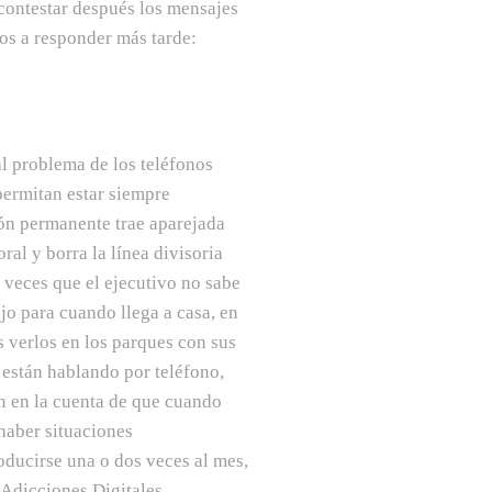
contestar después los mensajes
os a responder más tarde:
al problema de los teléfonos
 permitan estar siempre
ón permanente trae aparejada
ral y borra la línea divisoria
y veces que el ejecutivo no sabe
ajo para cuando llega a casa, en
s verlos en los parques con sus
 están hablando por teléfono,
n en la cuenta de que cuando
 haber situaciones
roducirse una o dos veces al mes,
Adicciones Digitales,