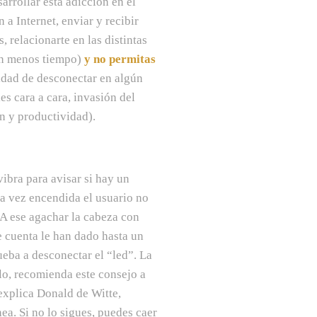
arrollar esta adicción en el
 a Internet, enviar y recibir
, relacionarte en las distintas
 en menos tiempo)
y no permitas
idad de desconectar en algún
es cara a cara, invasión del
ón y productividad).
vibra para avisar si hay un
a vez encendida el usuario no
 A ese agachar la cabeza con
e cuenta le han dado hasta un
eba a desconectar el “led”. La
o, recomienda este consejo a
explica Donald de Witte,
nea. Si no lo sigues, puedes caer