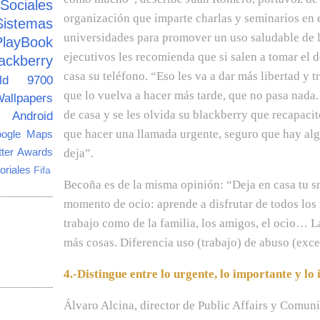
ciales
organización que imparte charlas y seminarios en 
Sistemas
universidades para promover un uso saludable de la
PlayBook
ejecutivos les recomienda que si salen a tomar el 
ackberry
casa su teléfono. “Eso les va a dar más libertad y t
old 9700
que lo vuelva a hacer más tarde, que no pasa nada. Y
allpapers
de casa y se les olvida su blackberry que recapacit
Android
que hacer una llamada urgente, seguro que hay alg
ogle Maps
tter Awards
deja”.
oriales
Fifa
Becoña es de la misma opinión: “Deja en casa tu 
momento de ocio: aprende a disfrutar de todos los 
trabajo como de la familia, los amigos, el ocio… L
más cosas. Diferencia uso (trabajo) de abuso (exc
4.-Distingue entre lo urgente, lo importante y lo
Álvaro Alcina, director de Public Affairs y Comun