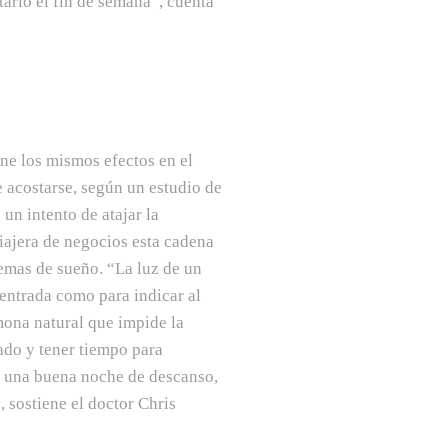
tarlo el fin de semana”, cuenta
ene los mismos efectos en el
 acostarse, según un estudio de
un intento de atajar la
iajera de negocios esta cadena
temas de sueño. “La luz de un
centrada como para indicar al
mona natural que impide la
ado y tener tiempo para
se una buena noche de descanso,
, sostiene el doctor Chris