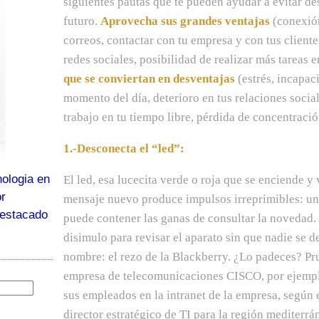
siguientes pautas que te pueden ayudar a evitar des
futuro.
Aprovecha sus grandes ventajas
(conexión
correos, contactar con tu empresa y con tus clientes
redes sociales, posibilidad de realizar más tareas
que se conviertan en desventajas
(estrés, incapac
momento del día, deterioro en tus relaciones social
trabajo en tu tiempo libre, pérdida de concentraci
1.-Desconecta el “led”:
ologia en
El led, esa lucecita verde o roja que se enciende y 
or
mensaje nuevo produce impulsos irreprimibles: un
destacado
puede contener las ganas de consultar la novedad.
disimulo para revisar el aparato sin que nadie se d
nombre: el rezo de la Blackberry. ¿Lo padeces? Pru
empresa de telecomunicaciones CISCO, por ejempl
sus empleados en la intranet de la empresa, según 
director estratégico de TI para la región mediterrá