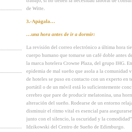
trabajo, si no tienen la necesidad laboral de consul
de Witte.
3.-Apágala…
…una hora antes de ir a dormir:
La revisión del correo electrónico a última hora ti
cuerpo humano que tomarse un café doble antes de
la marca hotelera Crowne Plaza, del grupo IHG. En 
epidemia de mal sueño que asola a la comunidad v
de hoteles se puso en contacto con un experto en 
portátil o de un móvil está lo suficientemente con
cerebro que pare de producir melatonina, una hor
alteración del sueño. Rodearse de un entorno relaj
disminuir el ritmo vital es esencial para asegurar
junto con el silencio, la oscuridad y la comodidad”
Idzikowski del Centro de Sueño de Edimburgo.