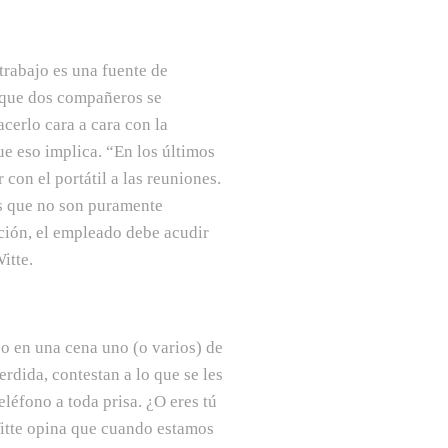
rabajo es una fuente de
 que dos compañeros se
cerlo cara a cara con la
e eso implica. “En los últimos
con el portátil a las reuniones.
es que no son puramente
ación, el empleado debe acudir
itte.
 o en una cena uno (o varios) de
erdida, contestan a lo que se les
léfono a toda prisa. ¿O eres tú
Witte opina que cuando estamos