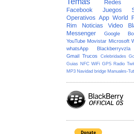
Temas
Redes So
Facebook
Juegos
Operativos
App World
Rim
Noticias
Video
Bl
Messenger
Google
B
YouTube
Movistar
Microsoft
W
whatsApp
Blackberryvzla
Gmail
Trucos
Celebridades
Go
Guias
NFC
WiFi
GPS
Radio
Twi
MP3
Navidad
bridge
Manuales-Tut