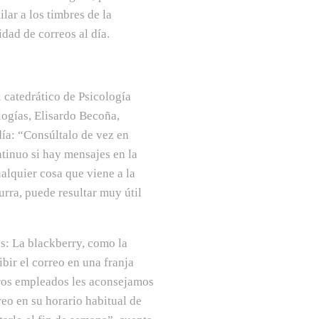
lar a los timbres de la
idad de correos al día.
l catedrático de Psicología
logías, Elisardo Becoña,
día: “Consúltalo de vez en
inuo si hay mensajes en la
alquier cosa que viene a la
urra, puede resultar muy útil
: La blackberry, como la
ibir el correo en una franja
stros empleados les aconsejamos
reo en su horario habitual de