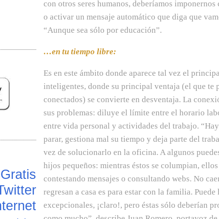
con otros seres humanos, deberíamos imponernos 
o activar un mensaje automático que diga que vam
“Aunque sea sólo por educación”.
…en tu tiempo libre:
Es en este ámbito donde aparece tal vez el princip
inteligentes, donde su principal ventaja (el que te
conectados) se convierte en desventaja. La conexi
sus problemas: diluye el límite entre el horario labo
entre vida personal y actividades del trabajo. “Ha
parar, gestiona mal su tiempo y deja parte del trab
vez de solucionarlo en la oficina. A algunos puede
hijos pequeños: mientras éstos se columpian, ellos
Gratis
contestando mensajes o consultando webs. No cae
Twitter
regresan a casa es para estar con la familia. Puede
ternet
excepcionales, ¡claro!, pero éstas sólo deberían p
como mucho”, describe Juan Romero, portavoz de 