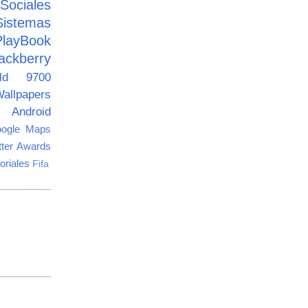
ciales
Sistemas
PlayBook
ackberry
old 9700
allpapers
Android
ogle Maps
tter Awards
oriales
Fifa