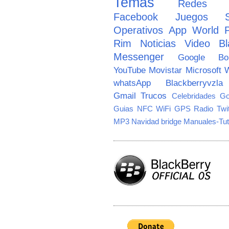
Temas
Redes So
Facebook
Juegos
Operativos
App World
Rim
Noticias
Video
Bl
Messenger
Google
B
YouTube
Movistar
Microsoft
W
whatsApp
Blackberryvzla
Gmail
Trucos
Celebridades
Go
Guias
NFC
WiFi
GPS
Radio
Twi
MP3
Navidad
bridge
Manuales-Tut