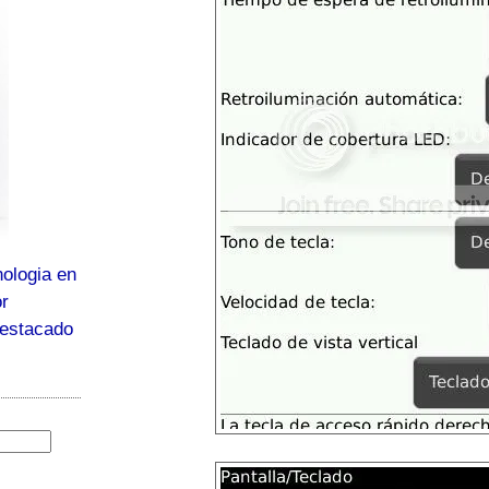
ologia en
or
destacado