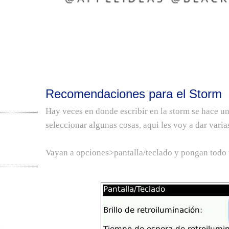
Recomendaciones para el Storm
Hay veces en donde escribir en la storm se hace u
seleccionar algunas cosas, aqui les voy a dar var
Vayan a opciones>pantalla/teclado y pongan todo t