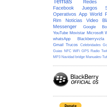
Temas
Redes So
Facebook
Juegos
Operativos
App World
Rim
Noticias
Video
Bl
Messenger
Google
B
YouTube
Movistar
Microsoft
W
whatsApp
Blackberryvzla
Gmail
Trucos
Celebridades
Go
Guias
NFC
WiFi
GPS
Radio
Twi
MP3
Navidad
bridge
Manuales-Tut