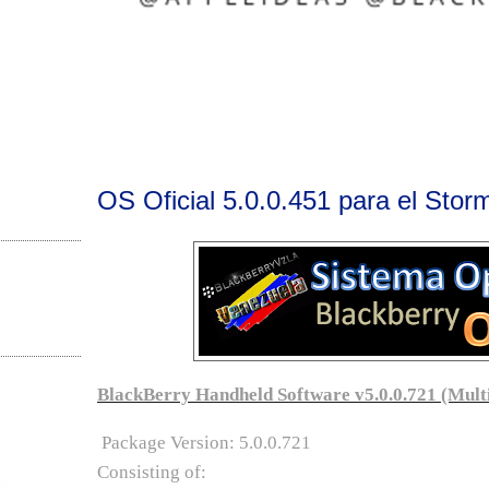
OS Oficial 5.0.0.451 para el Stor
BlackBerry Handheld Software v5.0.0.721 (Mult
.
Package Version: 5.0.0.721
Consisting of: