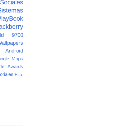
ciales
Sistemas
PlayBook
ackberry
old 9700
allpapers
Android
ogle Maps
tter Awards
oriales
Fifa