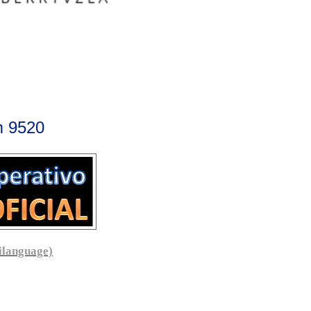
m 9520
ilanguage)