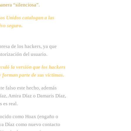
anera “silenciosa”.
os Unidos catalogan a las
ivo seguro.
resa de los hackers, ya que
utorización del usuario.
culó la versión que los hackers
y forman parte de sus víctimas.
nte falso este hecho, además
íaz, Amira Díaz o Damaris Díaz,
 es real.
onocido como Hoax (engaño o
ireya Díaz como nuevo contacto