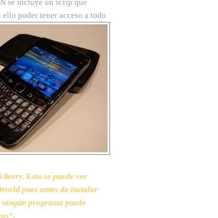
N se incluye un scrip que
 ello poder tener a
cceso a todo
Berry. Esto se puede ver
orld pues antes de instalar
lo ningún programa puede
vos”.