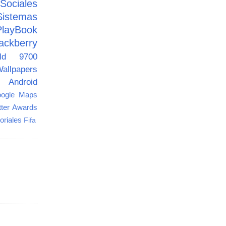
ciales
Sistemas
PlayBook
ackberry
old 9700
allpapers
Android
ogle Maps
tter Awards
oriales
Fifa