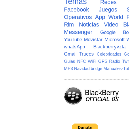
Temas
Redes So
Facebook
Juegos
Operativos
App World
Rim
Noticias
Video
Bl
Messenger
Google
B
YouTube
Movistar
Microsoft
W
whatsApp
Blackberryvzla
Gmail
Trucos
Celebridades
Go
Guias
NFC
WiFi
GPS
Radio
Twi
MP3
Navidad
bridge
Manuales-Tut