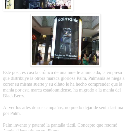
Este post, es casi la crónica de una muerte anunciada, la empresa
que distribuye la otrora maraca gloriosa Palm, Palmanía se niega a
correr su misma suerte y su olfato le ha hecho comprender que la
manía por esta marca estadounidense, ha migrado a la manía del
BlackBerry.
Al ver los artes de sus campañas, no puedo dejar de sentir lastima
por Palm.
Palm invento y patentó la pantalla táctil. Concepto que retomó
Apple al lanzarlo en su iPhone.