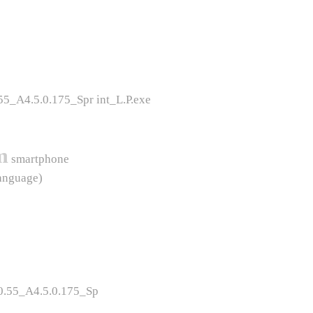
5_A4.5.0.175_Spr int_L.P.exe
m
smartphone
anguage)
0.55_A4.5.0.175_Sp