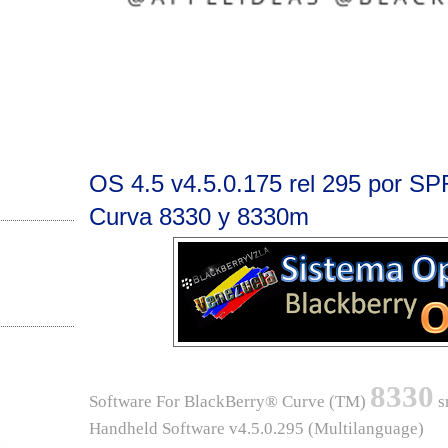
OS 4.5 v4.5.0.175 rel 295 por SP
Curva 8330 y 8330m
8330
S
oftware For BlackBerry® Curve (TM)
s
Handheld Software v4.5.0.295 (Multilanguage)