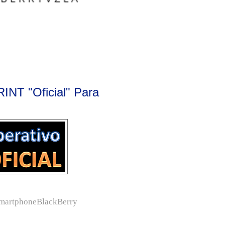
RINT "Oficial" Para
martphoneBlackBerry