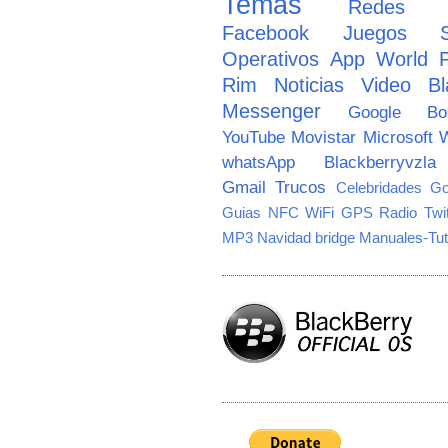
Temas
Redes So
Facebook
Juegos
Operativos
App World
Rim
Noticias
Video
Bl
Messenger
Google
B
YouTube
Movistar
Microsoft
W
whatsApp
Blackberryvzla
Gmail
Trucos
Celebridades
Go
Guias
NFC
WiFi
GPS
Radio
Twi
MP3
Navidad
bridge
Manuales-Tut