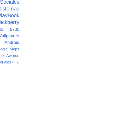
ciales
Sistemas
PlayBook
ackberry
old 9700
allpapers
Android
ogle Maps
tter Awards
oriales
Fifa