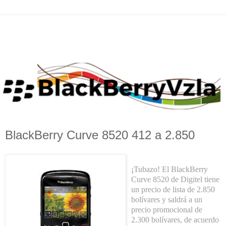
BlackBerry Curve 8520 412 a 2.850
¡Tubazo! El BlackBerry
Curve 8520 de Digitel tiene
un precio de lista de 2.850
bolívares y saldrá a un
precio promocional de
2.300 bolívares, de acuerdo