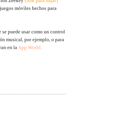
ación Zeekey
(
link para bajar
)
 juegos móviles hechos para
 se puede usar como un control
ón musical, por ejemplo, o para
ran en la
App World
.