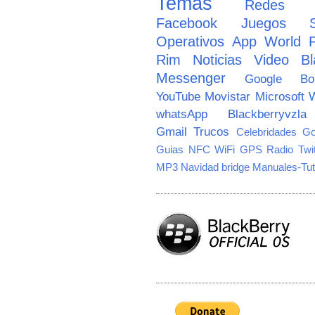
Temas
Redes So
Facebook
Juegos
Operativos
App World
Rim
Noticias
Video
Bl
Messenger
Google
B
YouTube
Movistar
Microsoft
W
whatsApp
Blackberryvzla
Gmail
Trucos
Celebridades
Go
Guias
NFC
WiFi
GPS
Radio
Twi
MP3
Navidad
bridge
Manuales-Tut