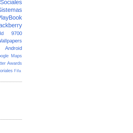
ciales
Sistemas
PlayBook
ackberry
old 9700
allpapers
Android
ogle Maps
tter Awards
oriales
Fifa