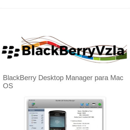
BlackBerry Desktop Manager para Mac
OS