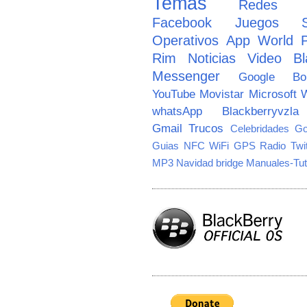
Temas
Redes So
Facebook
Juegos
Operativos
App World
Rim
Noticias
Video
Bl
Messenger
Google
B
YouTube
Movistar
Microsoft
W
whatsApp
Blackberryvzla
Gmail
Trucos
Celebridades
Go
Guias
NFC
WiFi
GPS
Radio
Twi
MP3
Navidad
bridge
Manuales-Tut