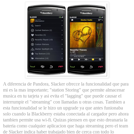
A diferencia de Pandora, Slacker ofrecce la funcionalidad que para
mi es la mas importante; "station Storing" que permite almacenar
musica en tu tarjeta y asi evita el "lagging" que puede causar el
interrumpir el "streaming" con llamadas u otras cosas. Tambien a
esta funcionalidad se le hizo un upgrade ya que antes funionaba
solo cuando la Blackberry estaba conectada al cargador pero ahora
tambien permite usa wi-fi. Quizas piensen en que esto dreanaria la
bateria como cualquier aplicacion que haga streaming pero el team
de Slacker indica haber trabajado bien de cerca con todo lo