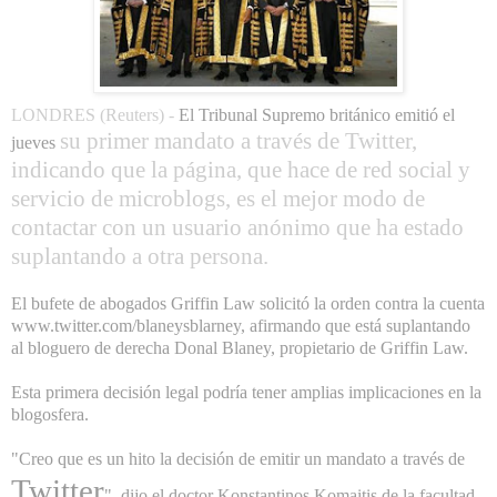
LONDRES (Reuters) -
El Tribunal Supremo británico emitió el
su primer mandato a través de Twitter,
jueves
indicando que la página, que hace de red social y
servicio de microblogs, es el mejor modo de
contactar con un usuario anónimo que ha estado
suplantando a otra persona.
El bufete de abogados Griffin Law solicitó la orden contra la cuenta
www.twitter.com/blaneysblarney, afirmando que está suplantando
al bloguero de derecha Donal Blaney, propietario de Griffin Law.
Esta primera decisión legal podría tener amplias implicaciones en la
blogosfera.
"Creo que es un hito la decisión de emitir un mandato a través de
Twitter
", dijo el doctor Konstantinos Komaitis de la facultad