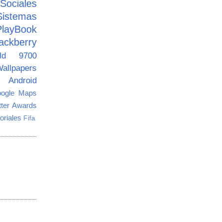
ciales
Sistemas
PlayBook
ackberry
old 9700
allpapers
Android
ogle Maps
tter Awards
oriales
Fifa