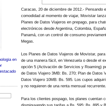
Caracas, 20 de diciembre de 2012.- Pensando e
comodidad al momento de viajar, Movistar lanz
Planes de Datos Viajeros en prepago, para chate
electrónicos desde Argentina, Colombia, Españ
Panamá, con un control de consumo previamente
Megas.
Los Planes de Datos Viajeros de Movistar, para 
ologia en
de una manera fácil, en Venezuela o desde el ex
or
opción 5 (Activación de Servicios y Roaming) p
destacado
de Datos Viajero 3MB: Bs. 270; Plan de Datos V
Datos Viajero 10MB: Bs. 595. Los cupos adquiri
y no requieren de una renta mensual recurrente
Para los clientes pospago, los planes cuentan 
disminuyendo sus tarifas a Bs. 595; Bs. 895 y 