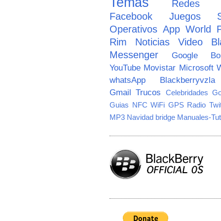
Temas
Redes So
Facebook
Juegos
Operativos
App World
Rim
Noticias
Video
Bl
Messenger
Google
B
YouTube
Movistar
Microsoft
W
whatsApp
Blackberryvzla
Gmail
Trucos
Celebridades
Go
Guias
NFC
WiFi
GPS
Radio
Twi
MP3
Navidad
bridge
Manuales-Tut