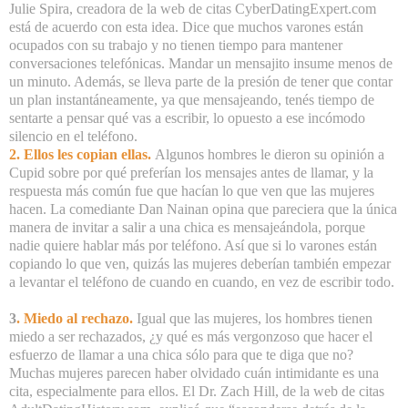
Julie Spira, creadora de la web de citas CyberDatingExpert.com
está de acuerdo con esta idea. Dice que muchos varones están
ocupados con su trabajo y no tienen tiempo para mantener
conversaciones telefónicas. Mandar un mensajito insume menos de
un minuto. Además, se lleva parte de la presión de tener que contar
un plan instantáneamente, ya que mensajeando, tenés tiempo de
sentarte a pensar qué vas a escribir, lo opuesto a ese incómodo
silencio en el teléfono.
2. Ellos les copian ellas.
Algunos hombres le dieron su opinión a
Cupid sobre por qué preferían los mensajes antes de llamar, y la
respuesta más común fue que hacían lo que ven que las mujeres
hacen. La comediante Dan Nainan opina que pareciera que la única
manera de invitar a salir a una chica es mensajeándola, porque
nadie quiere hablar más por teléfono. Así que si lo varones están
copiando lo que ven, quizás las mujeres deberían también empezar
a levantar el teléfono de cuando en cuando, en vez de escribir todo.
3
. Miedo al rechazo.
Igual que las mujeres, los hombres tienen
miedo a ser rechazados, ¿y qué es más vergonzoso que hacer el
esfuerzo de llamar a una chica sólo para que te diga que no?
Muchas mujeres parecen haber olvidado cuán intimidante es una
cita, especialmente para ellos. El Dr. Zach Hill, de la web de citas