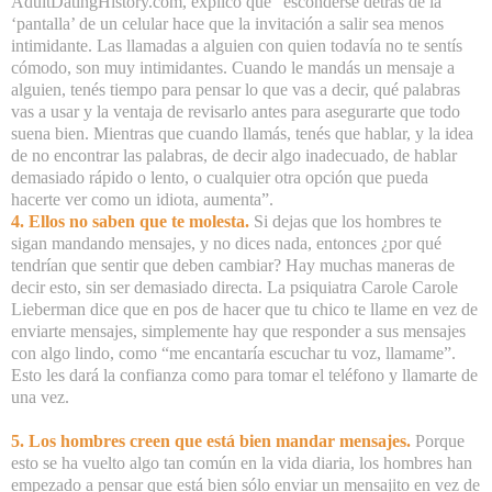
AdultDatingHistory.com, explicó que “esconderse detrás de la
‘pantalla’ de un celular hace que la invitación a salir sea menos
intimidante. Las llamadas a alguien con quien todavía no te sentís
cómodo, son muy intimidantes. Cuando le mandás un mensaje a
alguien, tenés tiempo para pensar lo que vas a decir, qué palabras
vas a usar y la ventaja de revisarlo antes para asegurarte que todo
suena bien. Mientras que cuando llamás, tenés que hablar, y la idea
de no encontrar las palabras, de decir algo inadecuado, de hablar
demasiado rápido o lento, o cualquier otra opción que pueda
hacerte ver como un idiota, aumenta”.
4. Ellos no saben que te molesta.
Si dejas que los hombres te
sigan mandando mensajes, y no dices nada, entonces ¿por qué
tendrían que sentir que deben cambiar? Hay muchas maneras de
decir esto, sin ser demasiado directa. La psiquiatra Carole Carole
Lieberman dice que en pos de hacer que tu chico te llame en vez de
enviarte mensajes, simplemente hay que responder a sus mensajes
con algo lindo, como “me encantaría escuchar tu voz, llamame”.
Esto les dará la confianza como para tomar el teléfono y llamarte de
una vez.
5. Los hombres creen que está bien mandar mensajes.
Porque
esto se ha vuelto algo tan común en la vida diaria, los hombres han
empezado a pensar que está bien sólo enviar un mensajito en vez de