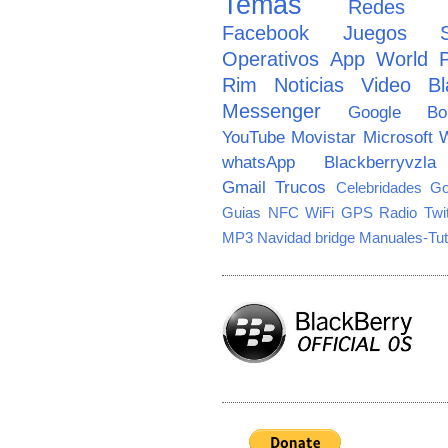
Temas
Redes So
Facebook
Juegos
Operativos
App World
Rim
Noticias
Video
Bl
Messenger
Google
B
YouTube
Movistar
Microsoft
W
whatsApp
Blackberryvzla
Gmail
Trucos
Celebridades
Go
Guias
NFC
WiFi
GPS
Radio
Twi
MP3
Navidad
bridge
Manuales-Tut