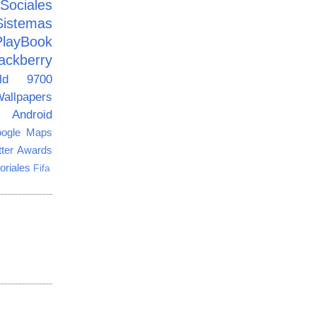
ciales
Sistemas
PlayBook
ackberry
old 9700
allpapers
Android
ogle Maps
tter Awards
oriales
Fifa