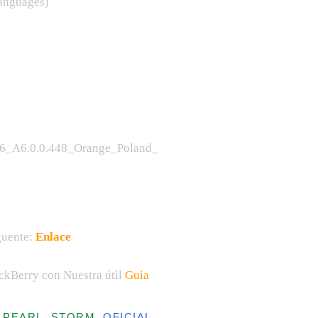
Languages)
36_A6.0.0.448_Orange_Poland_
guente:
Enlace
ackBerry con Nuestra útil
Guia
, PEARL, STORM,
OFICIAL
,