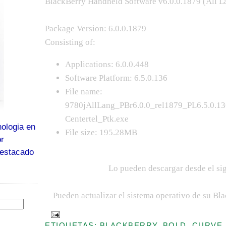
BlackBerry Handheld Software v6.0.0.1879 (All 
Package Version: 6.0.0.1879
Consisting of:
Applications: 6.0.0.448
Software Platform: 6.5.0.136
File name:
9780jAllLang_PBr6.0.0_rel1879_PL6.5.0.1
Centertel_Ptk.exe
ologia en
File size: 195.28MB
or
destacado
Lo pueden descargar desde el si
Pueden actualizar el sistema operativo de su Bl
ETIQUETAS: BLACKBERRY, BOLD, CURVE